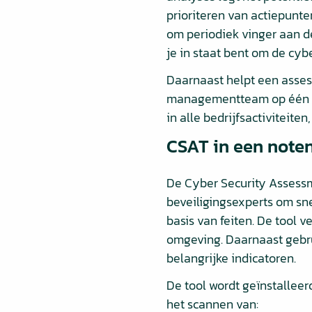
prioriteren van actiepunte
om periodiek vinger aan d
je in staat bent om de cyb
Daarnaast helpt een asses
managementteam op één lij
in alle bedrijfsactiviteite
CSAT in een note
De Cyber ​​Security Assess
beveiligingsexperts om sn
basis van feiten. De tool 
omgeving. Daarnaast gebru
belangrijke indicatoren.
De tool wordt geïnstallee
het scannen van: