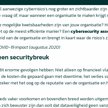
werkers en de daaraan gerelateerde afhankelijkheid van c
 al aanwezige cyberrisico’s nog groter en zichtbaarder zijn
 vraag óf, maar wanneer een organisatie te maken krijgt 
e mogelijke kwetsbaarheden zijn van jouw organisatie? H
t op de meest efficiënte manier? Een
cybersecurity as
 van de organisatie en brengt in kaart waar de risico’s z
 COVID-19 Impact (augustus 2020)
een securitybreuk
dit enorme gevolgen hebben. Niet alleen op financieel vl
 de kosten die gepaard gaan met downtime, het verlies va
eker met het oog op de reputatie van de organisatie en 
teeds vaker voorkomen en bovendien breed worden uitgem
zich bewuster zijn dan ooit dat dataveiligheid geen vanz