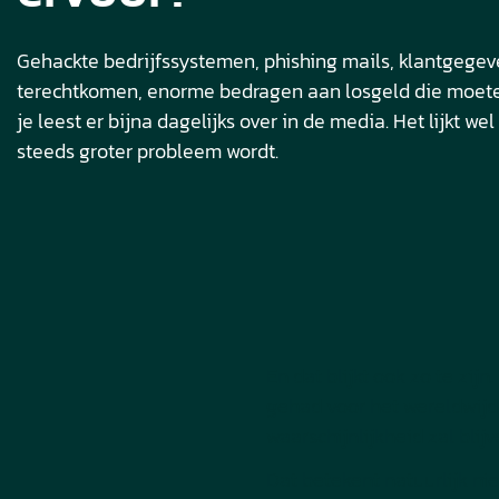
Gehackte bedrijfssystemen, phishing mails, klantgegeve
terechtkomen, enorme bedragen aan losgeld die moet
je leest er bijna dagelijks over in de media. Het lijkt we
steeds groter probleem wordt.
En dat blijkt ook zo te zi
gehad voor het wereldwijde
waarschijnlijkheid zal blij
Dat betekent natuurlijk nie