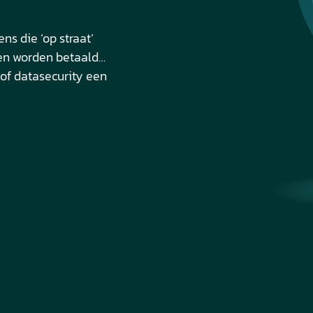
ns die ‘op straat’
en worden betaald…
l of datasecurity een
jn. Volgens een rapport van Interpol1) heeft de coronapa
 cyberdreigingslandschap, en de verwachting is dat het 
ven verslechteren.
t dat cybercriminaliteit daarvoor niet bestond, maar zeke