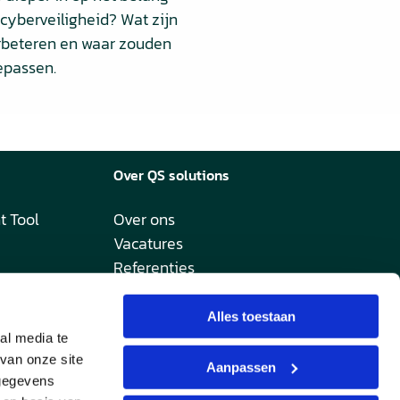
 cyberveiligheid? Wat zijn
erbeteren en waar zouden
oepassen.
Over QS solutions
t Tool
Over ons
Vacatures
Referenties
Blogs
Whitepapers
Alles toestaan
Certificering
al media te
van onze site
Support
Aanpassen
 gegevens