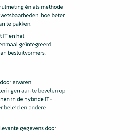
s nulmeting én als methode
 kwetsbaarheden, hoe beter
an te pakken.
 IT en het
eenmaal geïntegreerd
 van besluitvormers.
 door ervaren
teringen aan te bevelen op
nnen in de hybride IT-
r beleid en andere
relevante gegevens door