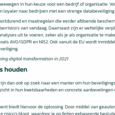
 meewegen in hun keuze voor een bedrijf of organisatie. V
 loyaler naar bedrijven met een strenge databeveiliging
ortdurend en maatregelen die eerder afdoende beschermi
yberrisico’s van vandaag. Daarnaast zijn er wettelijke ver
nalyses uit te voeren, zeker als je als organisatie te ma
zoals AVG/GDPR en NIS2. Ook vanuit de EU wordt inmidde
eiliging.
ping digital transformation in 2021
ls houden
zijn dan ook op zoek naar een manier om hun beveiliging
 inzicht in hun kwetsbaarheden en concrete aanbevelingen
ent biedt hiervoor de oplossing. Door middel van geauto
le risico’s bloot, waardoor je op feiten gebaseerde beslu