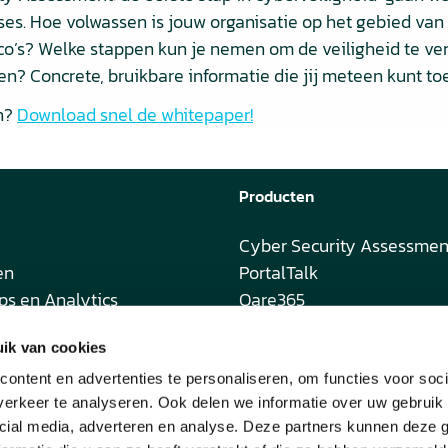
ses. Hoe volwassen is jouw organisatie op het gebied van
co’s? Welke stappen kun je nemen om de veiligheid te v
gen? Concrete, bruikbare informatie die jij meteen kunt t
en?
Download snel de whitepaper!
Producten
Cyber Security Assessmen
en
PortalTalk
ps en Analytics
Qare365
er
The CloudLab
ik van cookies
QSOC
Alle producten
ontent en advertenties te personaliseren, om functies voor soci
erkeer te analyseren. Ook delen we informatie over uw gebruik 
cial media, adverteren en analyse. Deze partners kunnen deze