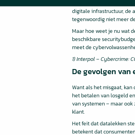
groei van het aantal thuis
digitale infrastructuur, de
tegenwoordig niet meer de
Maar hoe weet je nu wat d
beschikbare securitybudge
meet de cybervolwassenheid
1) Interpol – Cybercrime:
De gevolgen van 
Want als het misgaat, kan 
het betalen van losgeld en
van systemen – maar ook z
klant.
Het feit dat datalekken s
betekent dat consumenten 