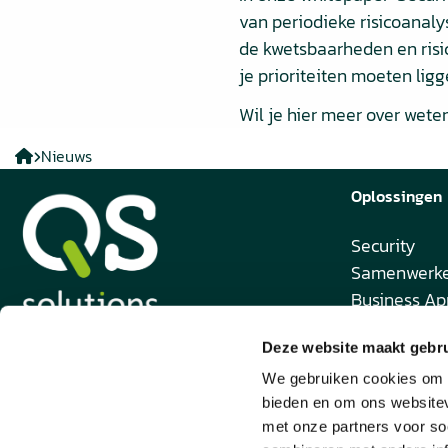
van periodieke risicoanaly
de kwetsbaarheden en risi
je prioriteiten moeten lig
Wil je hier meer over wet
QS
Nieuws
solutions
Oplossingen
Security
Samenwerk
Business Ap
Relatiebehe
Deze website maakt gebru
Modemweg 38
We gebruiken cookies om c
3821 BS Amersfoort
bieden en om ons websitev
met onze partners voor so
T: +31(0)33 71 22 111