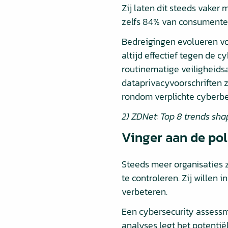
Zij laten dit steeds vaker
zelfs 84% van consumenten
Bedreigingen evolueren vo
altijd effectief tegen de c
routinematige veiligheidsa
dataprivacyvoorschriften 
rondom verplichte cyberbev
2) ZDNet: Top 8 trends sha
Vinger aan de po
Steeds meer organisaties 
te controleren. Zij willen
verbeteren.
Een cybersecurity assessm
analyses legt het potentië