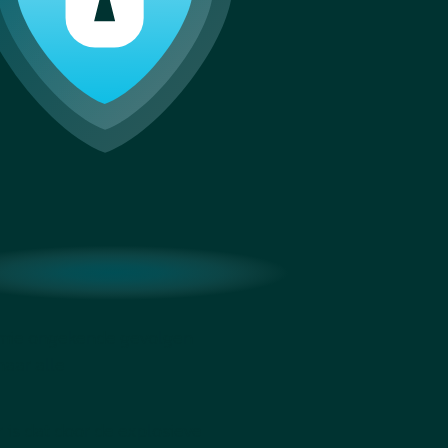
ndemie ongekende gevolgen
naar alle
r is dat door de explosieve