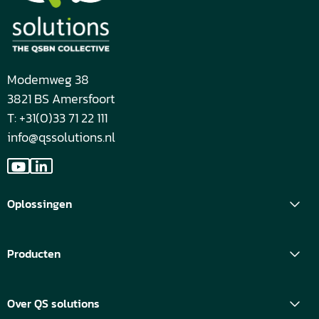
Modemweg 38
3821 BS Amersfoort
T: +31(0)33 71 22 111
info@qssolutions.nl
Ga
Ga
naar
naar
Oplossingen
YouTube
LinkedIn
Producten
Over QS solutions