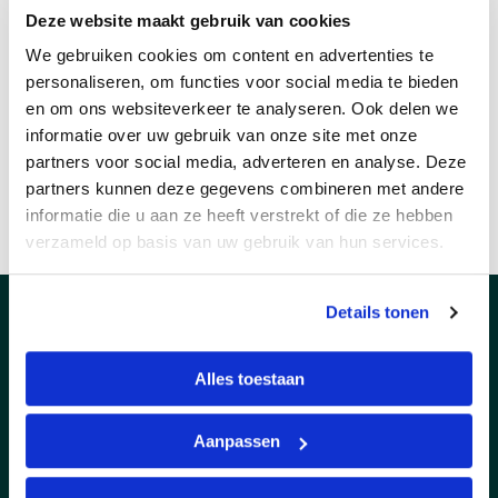
Deze website maakt gebruik van cookies
We gebruiken cookies om content en advertenties te
QS solutions
personaliseren, om functies voor social media te bieden
Modemweg 38
en om ons websiteverkeer te analyseren. Ook delen we
3821 BS Amersfoort
informatie over uw gebruik van onze site met onze
+31 (0)33 – 71 22 111
partners voor social media, adverteren en analyse. Deze
partners kunnen deze gegevens combineren met andere
info@qssolutions.nl
informatie die u aan ze heeft verstrekt of die ze hebben
KVK: 32105264
verzameld op basis van uw gebruik van hun services.
BTW-nummer: NL814207960B01
Details tonen
Alles toestaan
Aanpassen