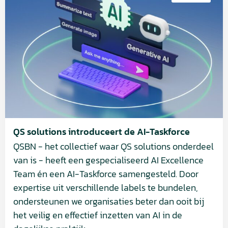
over
QS
solutions
introduceert
de
AI-
Taskforce
QS solutions introduceert de AI-Taskforce
QSBN - het collectief waar QS solutions onderdeel
van is - heeft een gespecialiseerd AI Excellence
Team én een AI-Taskforce samengesteld. Door
expertise uit verschillende labels te bundelen,
ondersteunen we organisaties beter dan ooit bij
het veilig en effectief inzetten van AI in de