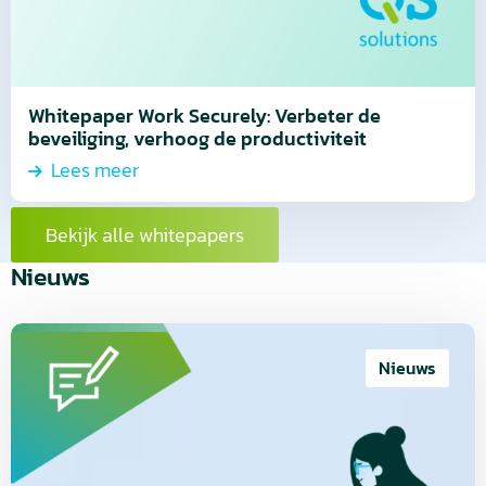
Whitepaper Work Securely: Verbeter de
beveiliging, verhoog de productiviteit
Lees meer
Bekijk alle whitepapers
Nieuws
Lees
meer
Nieuws
over
QSBN
introduceert
CSAT