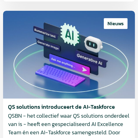
Lees
meer
Nieuws
over
QS
solutions
introduceert
de
AI-
Taskforce
QS solutions introduceert de AI-Taskforce
QSBN - het collectief waar QS solutions onderdeel
van is - heeft een gespecialiseerd AI Excellence
Team én een AI-Taskforce samengesteld. Door