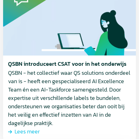
over
QSBN
introduceert
CSAT
voor
in
het
onderwijs
QSBN introduceert CSAT voor in het onderwijs
QSBN - het collectief waar QS solutions onderdeel
van is - heeft een gespecialiseerd AI Excellence
Team én een AI-Taskforce samengesteld. Door
expertise uit verschillende labels te bundelen,
ondersteunen we organisaties beter dan ooit bij
het veilig en effectief inzetten van AI in de
dagelijkse praktijk.
Lees meer