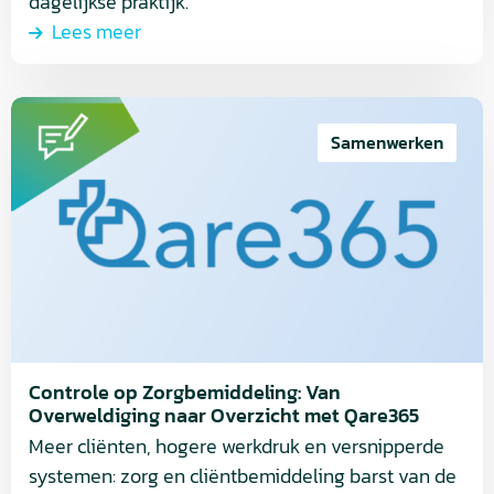
dagelijkse praktijk.
Lees meer
Lees
meer
Samenwerken
over
Controle
op
Zorgbemiddeling:
Van
Overweldiging
naar
Overzicht
Controle op Zorgbemiddeling: Van
met
Overweldiging naar Overzicht met Qare365
Qare365
Meer cliënten, hogere werkdruk en versnipperde
systemen: zorg en cliëntbemiddeling barst van de