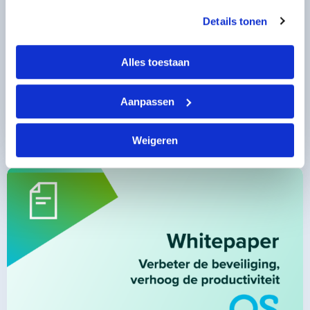
Details tonen
Alles toestaan
Whitepaper Security Assessment: de eerste stap
Aanpassen
in cyberveiligheid
Lees meer
Weigeren
Lees
meer
over
Lees
meer