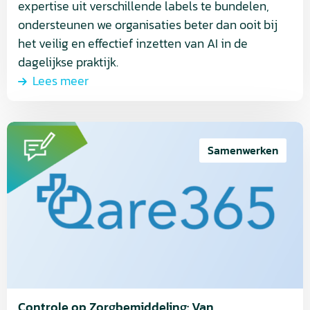
expertise uit verschillende labels te bundelen,
ondersteunen we organisaties beter dan ooit bij
het veilig en effectief inzetten van AI in de
dagelijkse praktijk.
Lees meer
Lees
meer
Samenwerken
over
Controle
op
Zorgbemiddeling:
Van
Overweldiging
naar
Overzicht
Controle op Zorgbemiddeling: Van