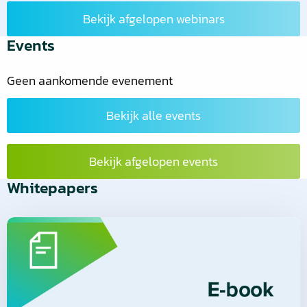
Bekijk afgelopen webinars
Events
Geen aankomende evenement
Bekijk alle events
Bekijk afgelopen events
Whitepapers
Lees
meer
over
Lees
meer