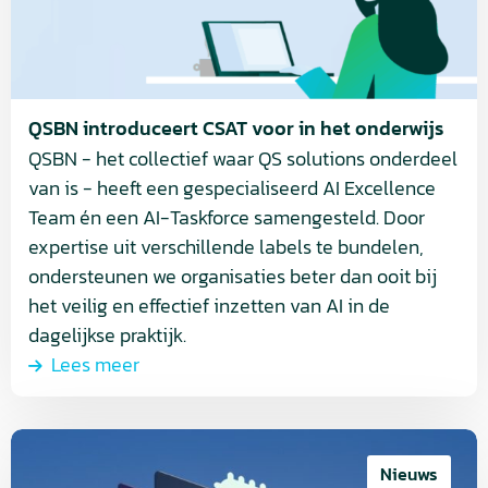
voor
in
het
onderwijs
QSBN introduceert CSAT voor in het onderwijs
QSBN - het collectief waar QS solutions onderdeel
van is - heeft een gespecialiseerd AI Excellence
Team én een AI-Taskforce samengesteld. Door
expertise uit verschillende labels te bundelen,
ondersteunen we organisaties beter dan ooit bij
het veilig en effectief inzetten van AI in de
dagelijkse praktijk.
Lees meer
Lees
meer
Nieuws