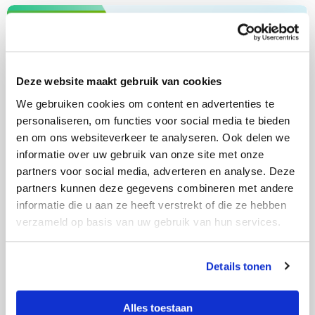
Lees
meer
Security
over
Hoe
Deze website maakt gebruik van cookies
NIS2-
We gebruiken cookies om content en advertenties te
ready
personaliseren, om functies voor social media te bieden
is
en om ons websiteverkeer te analyseren. Ook delen we
jouw
informatie over uw gebruik van onze site met onze
organisatie?
partners voor social media, adverteren en analyse. Deze
Laat
partners kunnen deze gegevens combineren met andere
CSAT
informatie die u aan ze heeft verstrekt of die ze hebben
het
Hoe NIS2-ready is jouw organisatie? Laat CSAT
verzameld op basis van uw gebruik van hun services.
het ontrafelen.
ontrafelen.
Met de introductie van NIS2, De EU-richtlijn voor
Details tonen
het verbeteren van digitale weerbaarheid, staan
organisaties voor de uitdaging hun security op
Alles toestaan