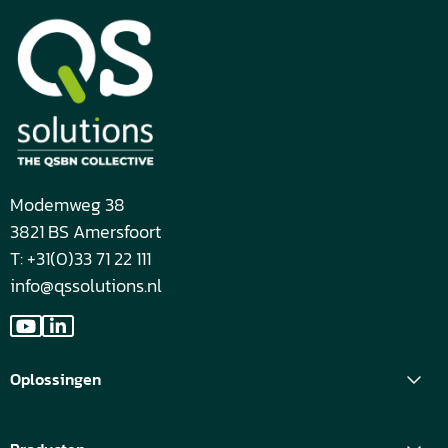
Modemweg 38
3821 BS Amersfoort
T: +31(0)33 71 22 111
info@qssolutions.nl
Ga
Ga
naar
naar
Oplossingen
YouTube
LinkedIn