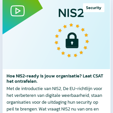
Lees
meer
Security
over
Hoe
NIS2-
ready
is
jouw
organisatie?
Laat
CSAT
het
Hoe NIS2-ready is jouw organisatie? Laat CSAT
het ontrafelen.
ontrafelen.
Met de introductie van NIS2, De EU-richtlijn voor
het verbeteren van digitale weerbaarheid, staan
organisaties voor de uitdaging hun security op
peil te brengen. Wat vraagt NIS2 nu van ons en