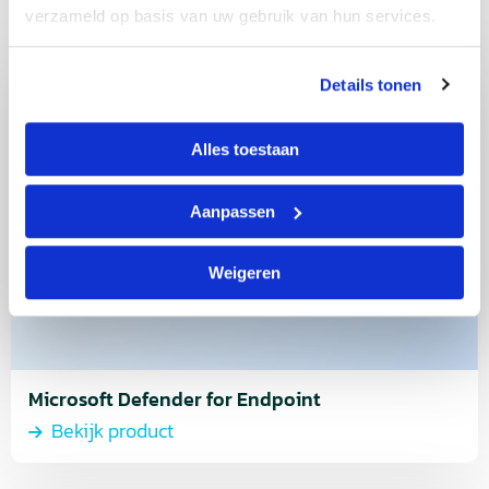
horen
verzameld op basis van uw gebruik van hun services.
Lees
Details tonen
meer
over
Alles toestaan
Bekijk
product
Aanpassen
Weigeren
Microsoft Defender for Endpoint
Bekijk product