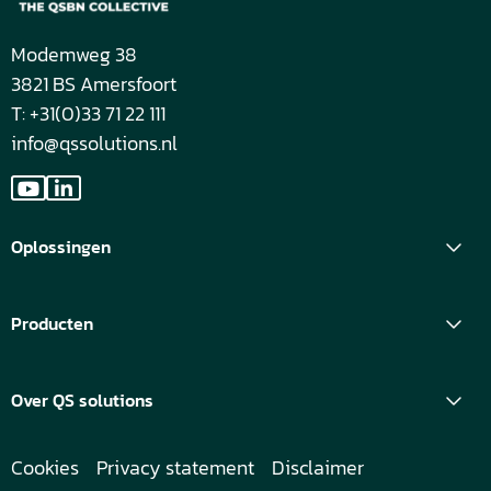
Modemweg 38
3821 BS Amersfoort
T: +31(0)33 71 22 111
info@qssolutions.nl
Ga
Ga
naar
naar
Oplossingen
YouTube
LinkedIn
Producten
Over QS solutions
Cookies
Privacy statement
Disclaimer