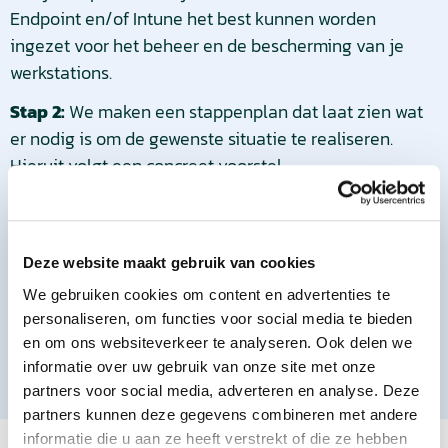
Endpoint en/of Intune het best kunnen worden
ingezet voor het beheer en de bescherming van je
werkstations.
Stap 2:
We maken een stappenplan dat laat zien wat
er nodig is om de gewenste situatie te realiseren.
Hieruit volgt een concreet voorstel.
Stap 3:
Defender en Intune worden ingericht en
beschikbaar gemaakt op alle apparaten. We testen en
documenteren iedere stap, en trainen je IT-
Deze website maakt gebruik van cookies
beheerders.
We gebruiken cookies om content en advertenties te
personaliseren, om functies voor social media te bieden
Stap 4:
De tools moeten up-to-date worden
en om ons websiteverkeer te analyseren. Ook delen we
gehouden. Periodiek lopen we alles na, bespreken met
informatie over uw gebruik van onze site met onze
je of alles nog naar wens is, en houden je op de
partners voor social media, adverteren en analyse. Deze
hoogte van nieuwe ontwikkelingen.
partners kunnen deze gegevens combineren met andere
Producten die bij Documentbeveiliging
informatie die u aan ze heeft verstrekt of die ze hebben