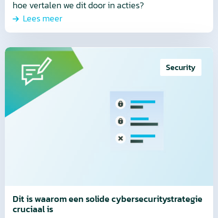
hoe vertalen we dit door in acties?
Lees meer
Lees
meer
Security
over
Dit
is
waarom
een
solide
cybersecuritystrategie
cruciaal
is
Dit is waarom een solide cybersecuritystrategie
cruciaal is