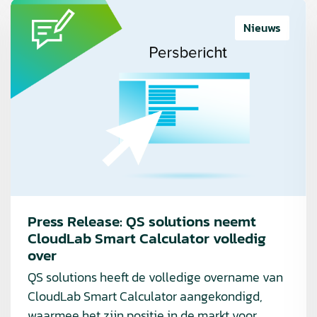
Lees
meer
Nieuws
over
Press
Release:
QS
solutions
neemt
CloudLab
Smart
Calculator
volledig
Press Release: QS solutions neemt
CloudLab Smart Calculator volledig
over
over
QS solutions heeft de volledige overname van
CloudLab Smart Calculator aangekondigd,
waarmee het zijn positie in de markt voor