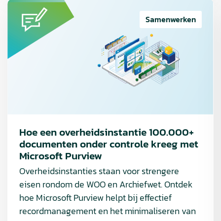
Lees
meer
Samenwerken
over
Hoe
een
overheidsinstantie
100.000+
documenten
onder
controle
Hoe een overheidsinstantie 100.000+
kreeg
documenten onder controle kreeg met
met
Microsoft Purview
Microsoft
Overheidsinstanties staan voor strengere
Purview
eisen rondom de WOO en Archiefwet. Ontdek
hoe Microsoft Purview helpt bij effectief
recordmanagement en het minimaliseren van