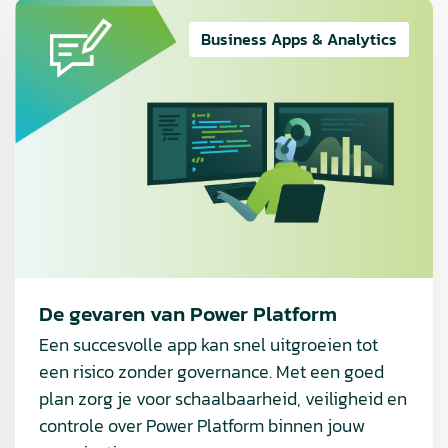
Lees
meer
Business Apps & Analytics
over
De
gevaren
van
Power
Platform
De gevaren van Power Platform
Een succesvolle app kan snel uitgroeien tot
een risico zonder governance. Met een goed
plan zorg je voor schaalbaarheid, veiligheid en
controle over Power Platform binnen jouw