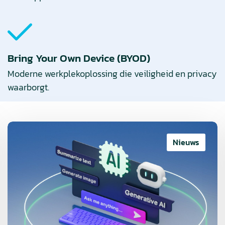
Bring Your Own Device (BYOD)
Moderne werkplekoplossing die veiligheid en privacy
waarborgt.
Lees
meer
Nieuws
over
QS
solutions
introduceert
de
AI-