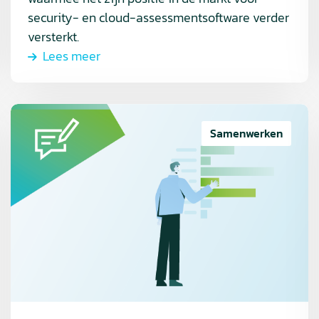
security- en cloud-assessmentsoftware verder
versterkt.
Lees meer
Lees
meer
Samenwerken
over
Monitoring
en
control,
een
vitaal
proces
in
projectmanagement.