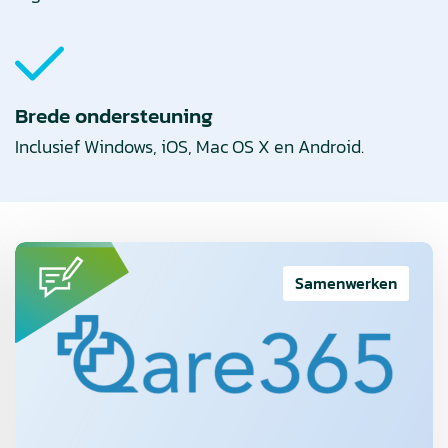
Brede ondersteuning
Inclusief Windows, iOS, Mac OS X en Android.
Lees
meer
Samenwerken
over
Controle
op
Zorgbemiddeling:
Van
Overweldiging