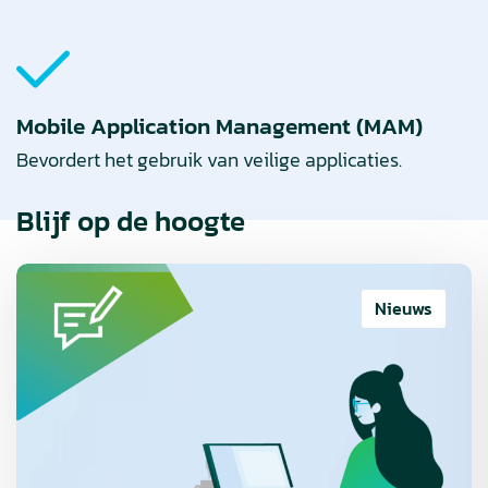
Mobile Application Management (MAM)
Bevordert het gebruik van veilige applicaties.
Blijf op de hoogte
Lees
meer
Nieuws
over
QSBN
introduceert
CSAT
voor
in