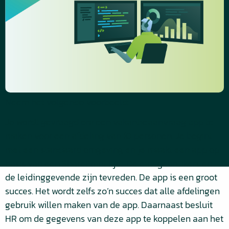
Neem het volgende voorbeeld:
Je wordt gevraagd om een vakantieaanvraag app te
maken voor een afdeling van 10 personen. Je begint
met een standaard omgeving en je maakt een app op
basis van een SharePoint lijst. De eindgebruikers en
de leidinggevende zijn tevreden. De app is een groot
succes. Het wordt zelfs zo’n succes dat alle afdelingen
gebruik willen maken van de app. Daarnaast besluit
HR om de gegevens van deze app te koppelen aan het