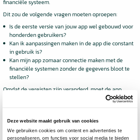
financiële systeem.
Dit zou de volgende vragen moeten oproepen:
Is de eerste versie van jouw app wel gebouwd voor
honderden gebruikers?
Kan ik aanpassingen maken in de app die constant
in gebruik is?
Kan mijn app zomaar connectie maken met de
financiële systemen zonder de gegevens bloot te
stellen?
Omdat de vereisten zijn veranderd, moet de app
anders ingericht worden.
Governance
Deze website maakt gebruik van cookies
Wat jouw Power Platform omgeving mist is een
We gebruiken cookies om content en advertenties te
governanceplan. Dit is een set afspraken, processen
personaliseren, om functies voor social media te bieden