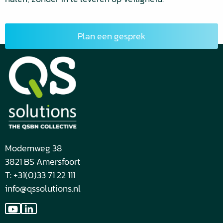
Plan een gesprek
Modemweg 38
3821 BS Amersfoort
T: +31(0)33 71 22 111
info@qssolutions.nl
Ga
Ga