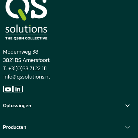
Modemweg 38
3821 BS Amersfoort
T: +31(0)33 71 22 111
info@qssolutions.nl
Ga
Ga
naar
naar
Oplossingen
YouTube
LinkedIn
Producten