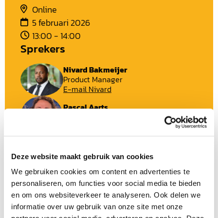
Online
5 februari 2026
13:00 - 14:00
Sprekers
Nivard Bakmeijer
Product Manager
E-mail Nivard
Pascal Aarts
Product Manager
E-mail Pascal
Deze website maakt gebruik van cookies
We gebruiken cookies om content en advertenties te
Digitale veiligheid is tegenwoordig een uitdaging voor
personaliseren, om functies voor social media te bieden
iedere organisatie.
en om ons websiteverkeer te analyseren. Ook delen we
Cyberdreigingen worden steeds geavanceerder, terwijl
informatie over uw gebruik van onze site met onze
de druk op IT-teams en de behoefte aan continuïteit