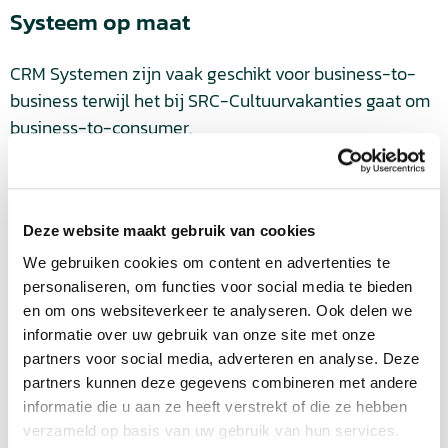
Systeem op maat
CRM Systemen zijn vaak geschikt voor business-to-
business terwijl het bij SRC-Cultuurvakanties gaat om
business-to-consumer.
‘We hebben Dynamics CRM geadviseerd vanwege de
koppelmogelijkheden en de flexibiliteit van de
inrichting van de schermen op basis van
Deze website maakt gebruik van cookies
contactpersonen ipv bedrijven die de software biedt’,
We gebruiken cookies om content en advertenties te
licht Fergus Keith, directeur van QS Solutions toe. ‘In
personaliseren, om functies voor social media te bieden
nauwe samenwerking met SRC-Cultuurvakanties zijn
en om ons websiteverkeer te analyseren. Ook delen we
we tot een systeem gekomen dat de beste
informatie over uw gebruik van onze site met onze
klantenservice, marketing en boekingsmogelijkheden
partners voor social media, adverteren en analyse. Deze
verenigt’.
partners kunnen deze gegevens combineren met andere
informatie die u aan ze heeft verstrekt of die ze hebben
Meer weten?
verzameld op basis van uw gebruik van hun services.