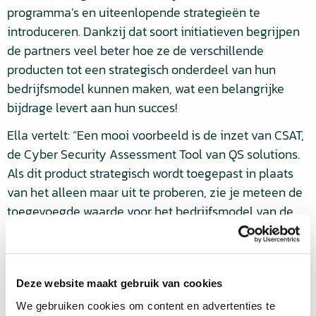
programma’s en uiteenlopende strategieën te
introduceren. Dankzij dat soort initiatieven begrijpen
de partners veel beter hoe ze de verschillende
producten tot een strategisch onderdeel van hun
bedrijfsmodel kunnen maken, wat een belangrijke
bijdrage levert aan hun succes!
Ella vertelt: “Een mooi voorbeeld is de inzet van CSAT,
de Cyber Security Assessment Tool van QS solutions.
Als dit product strategisch wordt toegepast in plaats
van het alleen maar uit te proberen, zie je meteen de
toegevoegde waarde voor het bedrijfsmodel van de
partner.
Geen 9 tot 5
Deze website maakt gebruik van cookies
De manier van werken is bij QS solutions totaal anders
We gebruiken cookies om content en advertenties te
dan wat Ella gewend was in China. Alhoewel ze ook