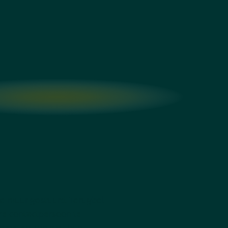
de muur gestuurd. Terugbel
re contactpersoon te
 moeten zijn met hun