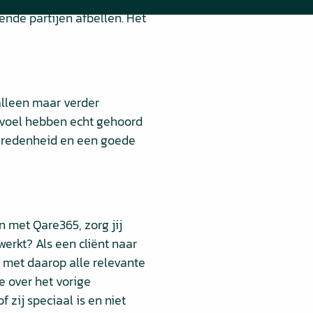
ende partijen afbellen. Het
 alleen maar verder
evoel hebben echt gehoord
evredenheid en een goede
 met Qare365, zorg jij
erkt? Als een cliënt naar
 met daarop alle relevante
e over het vorige
f zij speciaal is en niet