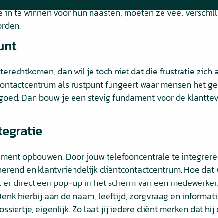
 in te winnen voor hun naasten, moeten ze veel verschill
orden.
unt
u terechtkomen, dan wil je toch niet dat die frustratie zich
tcontactcentrum als rustpunt fungeert waar mensen het g
s goed. Dan bouw je een stevig fundament voor de klantt
tegratie
ament opbouwen. Door jouw telefooncentrale te integreren
erend en klantvriendelijk cliëntcontactcentrum. Hoe dat w
t er direct een pop-up in het scherm van een medewerker,
Denk hierbij aan de naam, leeftijd, zorgvraag en informati
ertje, eigenlijk. Zo laat jij iedere cliënt merken dat hij o