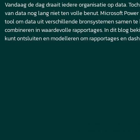
Vandaag de dag draait iedere organisatie op data. Toch
van data nog lang niet ten volle benut. Microsoft Power 
tool om data uit verschillende bronsystemen samen te
combineren in waardevolle rapportages. In dit blog bek
kunt ontsluiten en modelleren om rapportages en dash
Onduidelijkhede
Als mensen op zoek zijn na
verzoeken niet worden nag
maken. Om een antwoord te