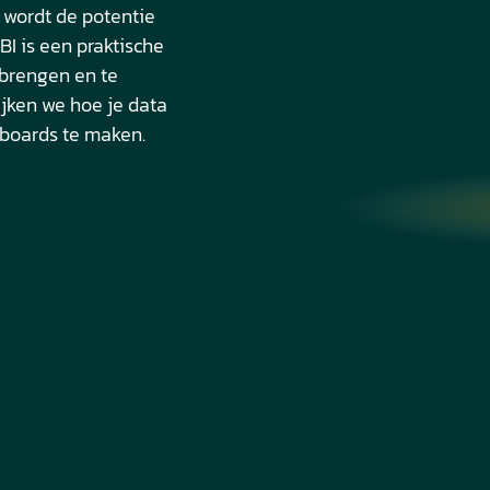
 wordt de potentie
BI is een praktische
 brengen en te
ijken we hoe je data
boards te maken.
n
ar langdurige zorg, worden zij vaak van het kastje naar 
ekomen. Cliënten krijgen iedere keer weer met een ande
 krijgen op hun vragen, om erachter te komen bij wie ze