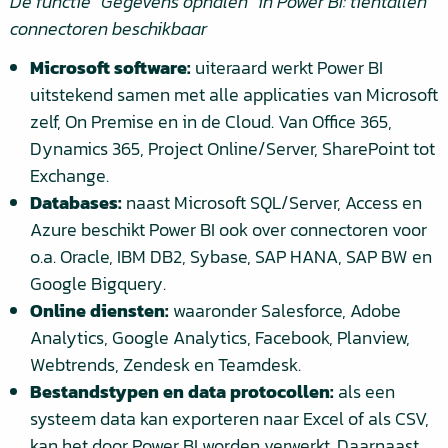
De functie “Gegevens ophalen” in Power BI: tientallen
connectoren beschikbaar
Microsoft software:
uiteraard werkt Power BI
uitstekend samen met alle applicaties van Microsoft
zelf, On Premise en in de Cloud. Van Office 365,
Dynamics 365, Project Online/Server, SharePoint tot
Exchange.
Databases:
naast Microsoft SQL/Server, Access en
Azure beschikt Power BI ook over connectoren voor
o.a. Oracle, IBM DB2, Sybase, SAP HANA, SAP BW en
Google Bigquery.
Online diensten:
waaronder Salesforce, Adobe
Analytics, Google Analytics, Facebook, Planview,
Webtrends, Zendesk en Teamdesk.
Bestandstypen en data
protocollen:
als een
systeem data kan exporteren naar Excel of als CSV,
kan het door Power BI worden verwerkt. Daarnaast