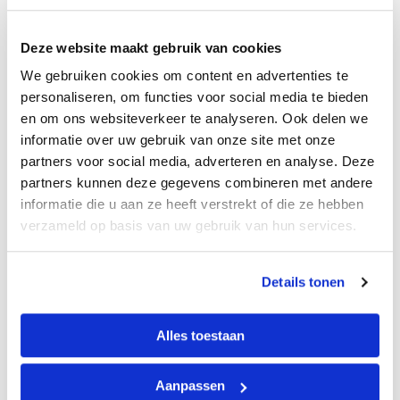
gegevens op basis van OData aan, zoals bijvoorbeeld
het Centraal Bureau voor de Statistiek.
Deze website maakt gebruik van cookies
Bij een OData feed wordt de data via een URL
We gebruiken cookies om content en advertenties te
ontsloten en ingelezen in Power BI. Na het invoeren
personaliseren, om functies voor social media te bieden
van de juiste URL van de databron en eventuele
en om ons websiteverkeer te analyseren. Ook delen we
credentials (aanmelden, autorisatie) is de verbinding
informatie over uw gebruik van onze site met onze
met de desbetreffende databron gelegd.
partners voor social media, adverteren en analyse. Deze
partners kunnen deze gegevens combineren met andere
informatie die u aan ze heeft verstrekt of die ze hebben
verzameld op basis van uw gebruik van hun services.
Details tonen
Alles toestaan
Connectie maken met de OData-feed
Aanpassen
Afhankelijk van de databron, de ingevoerde URL en