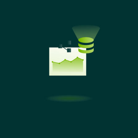
Van businessvraag tot datavraag