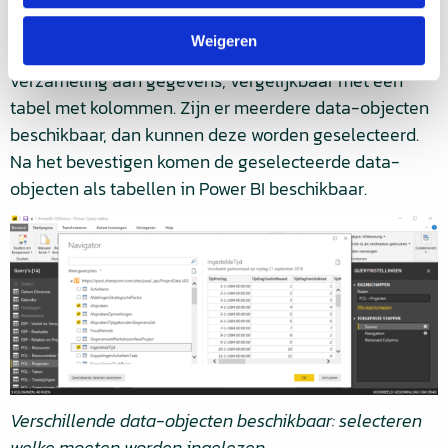
beschikbare data, komen er één of meerdere data-
Weigeren
objecten beschikbaar. Een data-object is een
verzameling aan gegevens, vergelijkbaar met een
tabel met kolommen. Zijn er meerdere data-objecten
beschikbaar, dan kunnen deze worden geselecteerd.
Na het bevestigen komen de geselecteerde data-
objecten als tabellen in Power BI beschikbaar.
Verschillende data-objecten beschikbaar: selecteren
welke moeten worden ingelezen