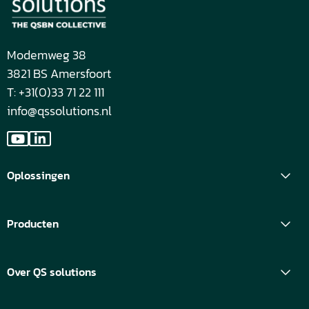
Modemweg 38
3821 BS Amersfoort
T: +31(0)33 71 22 111
info@qssolutions.nl
Ga
Ga
naar
naar
Oplossingen
YouTube
LinkedIn
Producten
Over QS solutions