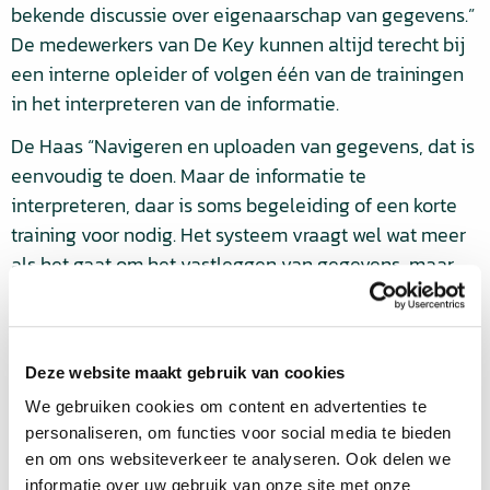
bekende discussie over eigenaarschap van gegevens.”
De medewerkers van De Key kunnen altijd terecht bij
een interne opleider of volgen één van de trainingen
in het interpreteren van de informatie.
De Haas “Navigeren en uploaden van gegevens, dat is
eenvoudig te doen. Maar de informatie te
interpreteren, daar is soms begeleiding of een korte
training voor nodig. Het systeem vraagt wel wat meer
als het gaat om het vastleggen van gegevens, maar
door het op één plek bij elkaar hebben van onze
gegevens, winnen we daarna heel veel tijd. Dit alles
maakt dat het gevoel van toegevoegde waarde erg
Deze website maakt gebruik van cookies
groot is, vooral bij het MT en op directieniveau. ‘Dit
hadden we eerder moeten hebben’ hoor ik
We gebruiken cookies om content en advertenties te
personaliseren, om functies voor social media te bieden
regelmatig.”
en om ons websiteverkeer te analyseren. Ook delen we
Samenwerking
informatie over uw gebruik van onze site met onze