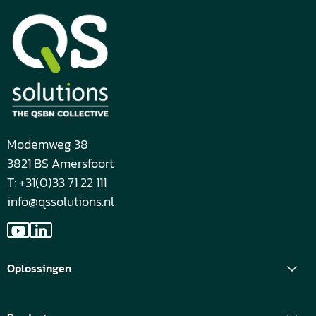
Modemweg 38
3821 BS Amersfoort
T: +31(0)33 71 22 111
info@qssolutions.nl
Ga
Ga
naar
naar
Oplossingen
YouTube
LinkedIn